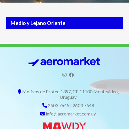
América
del
Sur
Europa
Medio y Lejano Oriente
Medio
y
Lejano
Oriente
Excursiones
2900
9627
Motivos de Proteo 1397, CP 11100 Montevideo,
Uruguay
2603 7645
|
2603 7648
info@aeromarket.com.uy