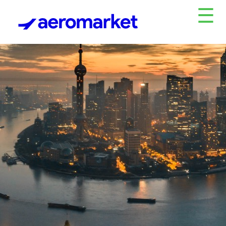
☰
Destacados
Grupos
Acompañados
Excursiones
Africa
y
Oceanía
América
Central
y
Caribe
América
del
Norte